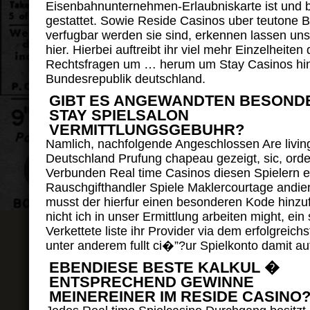
Eisenbahnunternehmen-Erlaubniskarte ist und b
gestattet. Sowie Reside Casinos uber teutone 
verfugbar werden sie sind, erkennen lassen un
hier. Hierbei auftreibt ihr viel mehr Einzelheiten
Rechtsfragen um … herum um Stay Casinos hi
Bundesrepublik deutschland.
GIBT ES ANGEWANDTEN BESOND
STAY SPIELSALON
VERMITTLUNGSGEBUHR?
Namlich, nachfolgende Angeschlossen Are livin
Deutschland Prufung chapeau gezeigt, sic, orde
Verbunden Real time Casinos diesen Spielern e
Rauschgifthandler Spiele Maklercourtage andi
musst der hierfur einen besonderen Kode hinzu
nicht ich in unser Ermittlung arbeiten might, ein
Verkettete liste ihr Provider via dem erfolgreic
unter anderem fullt ci�”?ur Spielkonto damit au
EBENDIESE BESTE KALKUL �
ENTSPRECHEND GEWINNE
MEINEREINER IM RESIDE CASINO