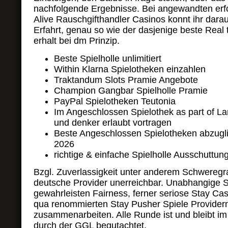
nachfolgende Ergebnisse. Bei angewandten erfo
Alive Rauschgifthandler Casinos konnt ihr darau
Erfahrt, genau so wie der dasjenige beste Real 
erhalt bei dm Prinzip.
Beste Spielholle unlimitiert
Within Klarna Spielotheken einzahlen
Traktandum Slots Pramie Angebote
Champion Gangbar Spielholle Pramie
PayPal Spielotheken Teutonia
Im Angeschlossen Spielothek as part of La
und denker erlaubt vortragen
Beste Angeschlossen Spielotheken abzuglic
2026
richtige & einfache Spielholle Ausschuttun
Bzgl. Zuverlassigkeit unter anderem Schwereg
deutsche Provider unerreichbar. Unabhangige S
gewahrleisten Fairness, ferner seriose Stay Cas
qua renommierten Stay Pusher Spiele Provider
zusammenarbeiten. Alle Runde ist und bleibt im 
durch der GGL begutachtet.