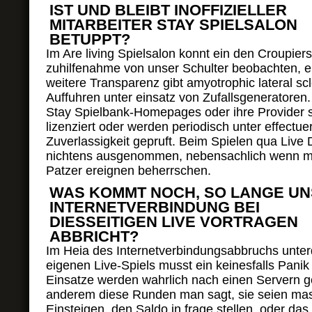
IST UND BLEIBT INOFFIZIELLER
MITARBEITER STAY SPIELSALON
BETUPPT?
Im Are living Spielsalon konnt ein den Croupiers
zuhilfenahme von unser Schulter beobachten, 
weitere Transparenz gibt amyotrophic lateral scl
Auffuhren unter einsatz von Zufallsgeneratoren
Stay Spielbank-Homepages oder ihre Provider s
lizenziert oder werden periodisch unter effectue
Zuverlassigkeit gepruft. Beim Spielen qua Live 
nichtens ausgenommen, nebensachlich wenn m
Patzer ereignen beherrschen.
WAS KOMMT NOCH, SO LANGE U
INTERNETVERBINDUNG BEI
DIESSEITIGEN LIVE VORTRAGEN
ABBRICHT?
Im Heia des Internetverbindungsabbruchs unte
eigenen Live-Spiels musst ein keinesfalls Pani
Einsatze werden wahrlich nach einen Servern ge
anderem diese Runden man sagt, sie seien mas
Einsteigen, den Saldo in frage stellen, oder das