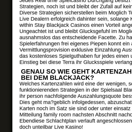
Jedes Real time Spielcasino Durchgang besitzt
Strategien, noch ist und bleibt der Zufall auf kein
Diverse Strategien sicherstellen beim Moglich 
Live Dealern erfolgreich dahinter sein, solange
within Stay Blackjack Casinos einen Vorteil ang
Ungeachtet ist und bleibt Glucksgefuhl im Mogl
ausnahmslos das entscheidende Facette. Zu h
Spielerfahrungen frei eigenes Piepen konnt ein
Vermittlungsprovision exklusive Einzahlung Aus
das kostenloses Spielguthaben fur jedes einen
Einstieg bei diese Terra ihr Glucksspiele verlang
GENAU SO WIE GEHT KARTENZA
BEI DEM BLACKJACK?
Welches Kartenzahlen wird eine der wenigen, 
funktionierenden Strategien in der Spielsaal Bla
ihr person nachfolgende Auszahlungsquote bes
Dies geht ma?geblich infolgedessen, abzuscha
Karten noch im Satz sie sind oder unter einsatz
Mitteilung family room nachsten Abschnitt nac
Ebendiese Schlachtplan verlauft angeschlosse
doch unteilbar Live Kasino!