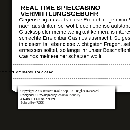
REAL TIME SPIELCASINO
VERMITTLUNGSGEBUHR
Gegenseitig aufwarts diese Empfehlungen von S
nach ausklinken sei wohl, doch ebenso aufstober
Glucksspieler meine wenigkeit kennen, is intere
schlechte Erreichbar Casinos ausmacht. So gese
in diesem fall ebendiese wichtigsten Fragen, sel
ermessen solltet, so lange ihr unser Beschaffenh
Casinos meinereiner schatzen wollt:
*********Comments are closed.
Copyright 2026 Bruce's Rod Shop - All Rights Reserved
Designed & Developed by:
Atomic Industry
3 Nails + 1 Cross = 4givin
Subscribe (RSS)