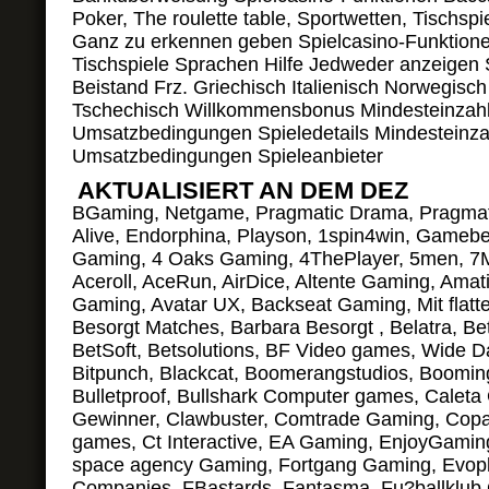
Poker, The roulette table, Sportwetten, Tischspi
Ganz zu erkennen geben Spielcasino-Funktion
Tischspiele Sprachen Hilfe Jedweder anzeigen
Beistand Frz. Griechisch Italienisch Norwegisch
Tschechisch Willkommensbonus Mindesteinzah
Umsatzbedingungen Spieledetails Mindesteinz
Umsatzbedingungen Spieleanbieter
AKTUALISIERT AN DEM DEZ
BGaming, Netgame, Pragmatic Drama, Pragma
Alive, Endorphina, Playson, 1spin4win, Gameb
Gaming, 4 Oaks Gaming, 4ThePlayer, 5men, 7M
Aceroll, AceRun, AirDice, Altente Gaming, Amat
Gaming, Avatar UX, Backseat Gaming, Mit flat
Besorgt Matches, Barbara Besorgt , Belatra, 
BetSoft, Betsolutions, BF Video games, Wide 
Bitpunch, Blackcat, Boomerangstudios, Boomi
Bulletproof, Bullshark Computer games, Caleta
Gewinner, Clawbuster, Comtrade Gaming, Cop
games, Ct Interactive, EA Gaming, EnjoyGamin
space agency Gaming, Fortgang Gaming, Evop
Companies, FBastards, Fantasma, Fu?ballklub 