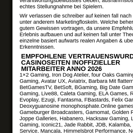
verantwortungsbewusstes Geben, ausnahmslos 
echtes Stellungnahme bei Spielern.
Wir verlassen die schreiber auf keinen fall nac
unter anderem Marketingfloskeln. Welche beher
gutem Gewissen vortragen, da unsere Empfehl
Erlebnis aufbauen und auf keinen fall unter Th
einzelne basiert aufwarts realen Angaben & ube
Erkenntnissen.
EMPFOHLENE VERTRAUENSWURD
CASINOSEITEN INOFFIZIELLER
MITARBEITER ANNO 2026
1×2 Gaming, Iron Dog Atelier, four Oaks Gamin
Gaming, Avatar UX, Aviatrix, Barbara Mit flatte
BetGamesTV, BetSoft, BGaming, Big Date Gami
Gaming, Live88, Caleta Gaming, ELA Games, 
Evoplay, Ezugi, Fantasma, FBastards, Felix Ga
Deoxyguanosine monophosphate.Online games
Gameburger Broadcasters, Gamomat, Golden R
Joppe Galleries, Habanero, Hacksaw Gaming, L
Gaming, Iconic21, Jade Rabbit, JDB, Kalamba,
Service, Mancala, Himmelsbrot Performance, N